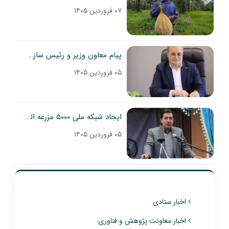
۰۷ فروردین ۱۴۰۵
پیام معاون وزیر و رئیس سازمان تحقیقات، آموزش و ترویج کشاورزی به مناسبت فرا رسیدن عید سعید فطر و عید باستانی نوروز ۱۴۰۵بسم‌الله‌الرحمن‌الرحیم «وَ أَن لَیْسَ لِلْإِنسَانِ إِلَّا مَا سَعَىٰ» (نجم/۳۹) با سپاس به درگاه الهی، فرارسیدن ماه شوال و عید سعید فطر،
۰۵ فروردین ۱۴۰۵
ایجاد شبکه ملی ۵۰۰۰ مزرعه الگویی کشاورزی در کشور
۰۵ فروردین ۱۴۰۵
اخبار ستادی
اخبار معاونت پژوهش و فناوری