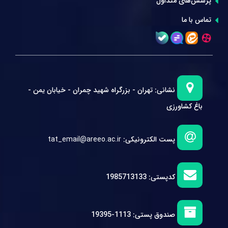
پرسش‌های متداول
تماس با ما
نشانی:
تهران - بزرگراه شهید چمران - خیابان یمن -
باغ کشاورزی
پست الکترونیکی:
tat_email@areeo.ac.ir
کدپستی:
1985713133
صندوق پستی:
1113-19395