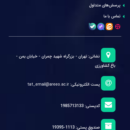
پرسش‌های متداول
تماس با ما
نشانی:
تهران - بزرگراه شهید چمران - خیابان یمن -
باغ کشاورزی
پست الکترونیکی:
tat_email@areeo.ac.ir
کدپستی:
1985713133
صندوق پستی:
1113-19395