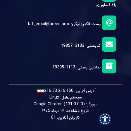
باغ کشاورزی
پست الکترونیکی:
tat_email@areeo.ac.ir
کدپستی:
1985713133
صندوق پستی:
1113-19395
آدرس آی‌پی:
216.73.216.150
سیستم عامل: Linux
مرورگر: Google Chrome (131.0.0.0)
تاریخ مشاهده: ۱۷ مرداد ۱۴۰۵
کاربران آنلاین: 81