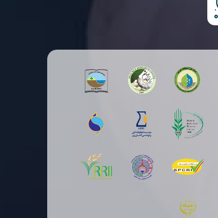
لگوی دیم‌کاری علمی در رضویه مشهد اجرا
ی‌شود؛ آغاز مسیر ارتقای بهره‌وری اراضی کم‌بارش
ا مدیریت نوین آب و خاک
أمین بذرهای اصلاح‌شده از مزارع تحقیقاتی
ردستان؛ برداشت بذرهای پرورشی، زنجیره تولید
لی را تقویت کرد
رفیت پژوهشی تات، پشتوانه توسعه پایدار
شایر؛ آغاز فصل نوین همکاری برای ارتقای
هره‌وری و امنیت غذایی کشور