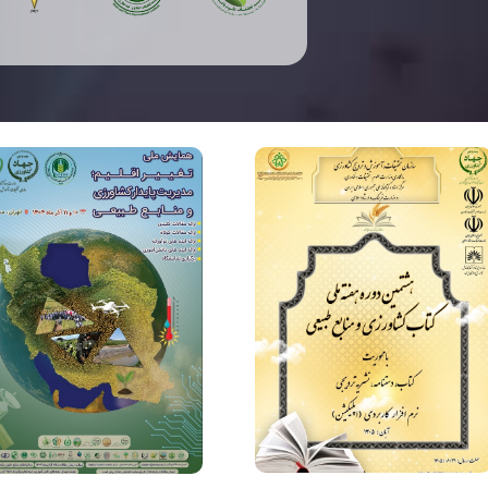
ر
ت
و
«
آ
ب