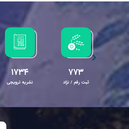
۱۷۳۴
۷۷۳
۱
مایش
ثبت رقم / نژاد
نشریه ترویجی