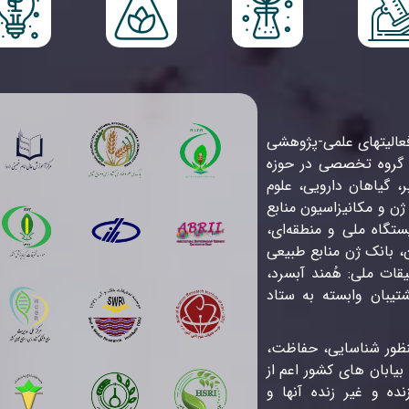
ا
م
ب
عالیت­های علمی-پژوهشی
ود را در ۱۰ بخش و گروه تحقیقاتی و متجاوز از ۵۰ گروه تخصصی در حوزه
ر، گیاهان دارویی، علوم
ت
 و مکانیزاسیون منابع
ک
 در سطح ۳۰ مرکز تحقیقات استانی و ۸۸ ایستگاه ملی و منطقه‌ای،
م
، بانک ژن منابع طبیعی
ات ملی: هُمند آبسرد،
تیبان وابسته به ستاد
ظ
نظور شناسایی، حفاظت،
بیابان های کشور اعم از
ع
 و غیر زنده آنها و
ب