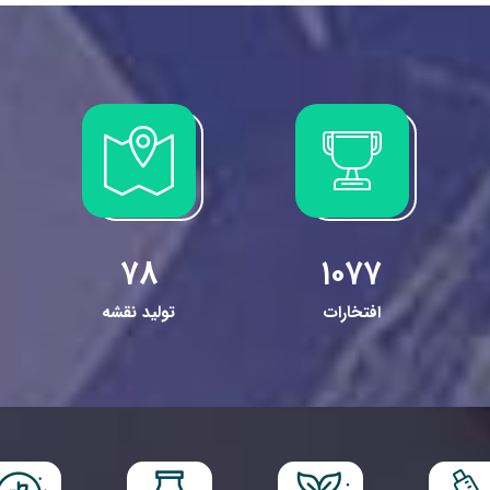
ظ
ا
ا
ا
۷۸
۱۰۷۷
افتخارات
تولید نقشه
ا
ن
م