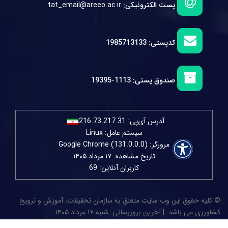
پست الکترونیکی:
tat_email@areeo.ac.ir
کدپستی:
1985713133
صندوق پستی:
1113-19395
آدرس آی‌پی:
216.73.217.31
سیستم عامل: Linux
مرورگر: Google Chrome (131.0.0.0)
تاریخ مشاهده: ۱۷ مرداد ۱۴۰۵
کاربران آنلاین: 69
© کلیه حقوق این وب سایت متعلق به سازمان تحقیقات، آموزش و ترویج
کشاورزی می باشد. | آخرین بروزرسانی: شنبه ۱۷ مرداد ۱۴۰۵