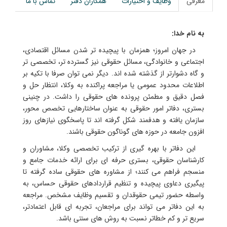
معرفی
وظایف و اختیارات
همکاران دفتر
تماس با ما
به نام خدا:
در جهان امروز؛ همزمان با پیچیده تر شدن مسائل اقتصادی،
اجتماعی و خانوادگی، مسائل حقوقی نیز گسترده تر، تخصصی تر
و گاه دشوارتر از گذشته شده اند. دیگر نمی توان صرفا با تکیه بر
اطلاعات محدود عمومی یا مراجعه پراکنده به وکلا، انتظار حل و
فصل دقیق و مطمئن پرونده های حقوقی را داشت. در چنینی
بستری، دفاتر امور حقوقی به عنوان ساختارهایی تخصص محور،
سازمان یافته و هدفمند شکل گرفته اند تا پاسخگوی نیازهای روز
افزون جامعه در حوزه های گوناگون حقوقی باشند.
این دفاتر با بهره گیری از ترکیب تخصصی وکلا، مشاوران و
کارشناسان حقوقی، بستری حرفه ای برای ارائه خدمات جامع و
منسجم فراهم می کنند؛ از مشاوره های حقوقی ساده گرفته تا
پیگیری دعاوی پیچیده و تنظیم قراردادهای حقوقی حساس، به
واسطه حضور تیمی حقوقدان و تقسیم وظایف مشخص. مراجعه
به این دفاتر می تواند برای مراجعان، تجربه ای قابل اعتمادتر،
سریع تر و کم خطاتر نسبت به روش های سنتی باشد.