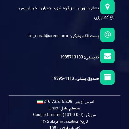
نشانی:
تهران - بزرگراه شهید چمران - خیابان یمن -
باغ کشاورزی
پست الکترونیکی:
tat_email@areeo.ac.ir
کدپستی:
1985713133
صندوق پستی:
1113-19395
آدرس آی‌پی:
216.73.216.208
سیستم عامل: Linux
مرورگر: Google Chrome (131.0.0.0)
تاریخ مشاهده: ۱۸ مرداد ۱۴۰۵
کاربران آنلاین: 108