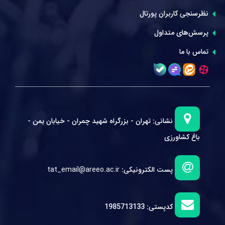
نظرسنجی کاربران پورتال
پرسش‌های متداول
تماس با ما
نشانی:
تهران - بزرگراه شهید چمران - خیابان یمن -
باغ کشاورزی
پست الکترونیکی:
tat_email@areeo.ac.ir
کدپستی:
1985713133