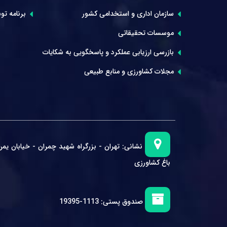
سازمان اداری و استخدامی کشور
برنامه توس
موسسات تحقیقاتی
بازرسی ارزیابی عملکرد و پاسخگویی به شکایات
مجلات کشاورزی و منابع طبیعی
نشانی:
تهران - بزرگراه شهید چمران - خیابان یمن
باغ کشاورزی
صندوق پستی:
1113-19395