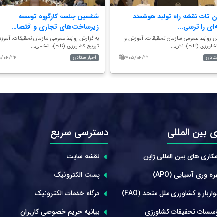
ن تات نقشه راه تولید هوشمند
ششمین جلسه کارگروه توسعه
‌ای را ترسی...
زیرساخت‌های تجاری و اقتصا...
ش روابط عمومی سازمان تحقیقات، آموزش و
به گزارش روابط عمومی سازمان تحقیقات، آموز
شاورزی (تات)، نش...
ترویج کشاورزی (تات)، ششمی...
۵/۰۴/۲۴
۱۴۰۵/۰۴/۲۱
ستادی
اخبار ستادی
 بین المللی
دسترسی سریع
کاری های بین المللی ژاپن
نقشه سایت
ه وری آسیایی (APO)
پست الکترونیک
ربار و کشاورزی ملل متحد (FAO)
درگاه خدمات الکترونیک
سسات تحقیقات کشاورزی
بیانیه حریم خصوصی کاربران