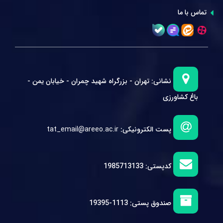
تماس با ما
نشانی:
تهران - بزرگراه شهید چمران - خیابان یمن -
باغ کشاورزی
پست الکترونیکی:
tat_email@areeo.ac.ir
کدپستی:
1985713133
صندوق پستی:
1113-19395