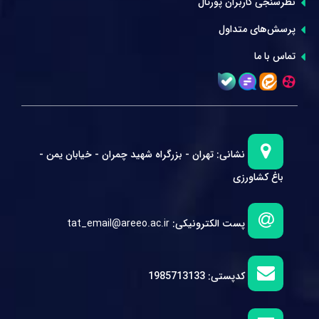
نظرسنجی کاربران پورتال
پرسش‌های متداول
تماس با ما
نشانی:
تهران - بزرگراه شهید چمران - خیابان یمن -
باغ کشاورزی
پست الکترونیکی:
tat_email@areeo.ac.ir
کدپستی:
1985713133