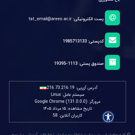
پست الکترونیکی:
tat_email@areeo.ac.ir
کدپستی:
1985713133
صندوق پستی:
1113-19395
آدرس آی‌پی:
216.73.216.19
سیستم عامل: Linux
مرورگر: Google Chrome (131.0.0.0)
تاریخ مشاهده: ۱۵ مرداد ۱۴۰۵
کاربران آنلاین: 58
© کلیه حقوق این وب سایت متعلق به سازمان تحقیقات، آموزش و ترویج