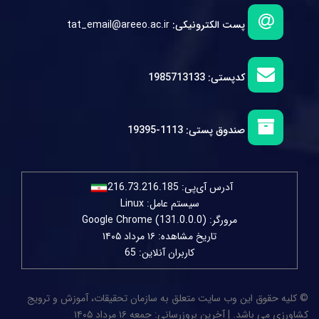
پست الکترونیکی:
tat_email@areeo.ac.ir
کدپستی:
1985713133
صندوق پستی:
1113-19395
آدرس آی‌پی:
216.73.216.185
سیستم عامل: Linux
مرورگر: Google Chrome (131.0.0.0)
تاریخ مشاهده: ۱۶ مرداد ۱۴۰۵
کاربران آنلاین: 65
© کلیه حقوق این وب سایت متعلق به سازمان تحقیقات، آموزش و ترویج
کشاورزی می باشد. | آخرین بروزرسانی: جمعه ۱۶ مرداد ۱۴۰۵