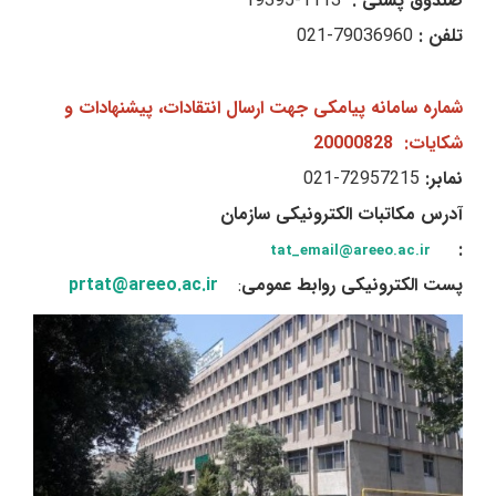
صندوق پستی :
1113-19395
تلفن :
79036960-021
شماره سامانه پیامکی جهت ارسال انتقادات، پیشنهادات و
شکایات: 20000828
نمابر:
72957215-021
آدرس مکاتبات الکترونیکی سازمان
:
tat_email@areeo.ac.ir
پست الکترونیکی روابط عمومی
:
prtat@areeo.ac.ir