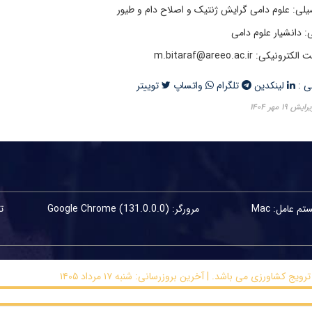
لی: علوم دامی گرایش ژنتیک و اصلاح دام و طیور
: دانشیار علوم دامی
کی: m.bitaraf@areeo.ac.ir
ی :
لینکدین
تلگرام
واتساپ
توییتر
۱۹ مهر ۱۴۰۴
م عامل: Mac
مرورگر: Google Chrome (131.0.0.0)
ورزی می باشد. | آخرین بروزرسانی: شنبه ۱۷ مرداد ۱۴۰۵