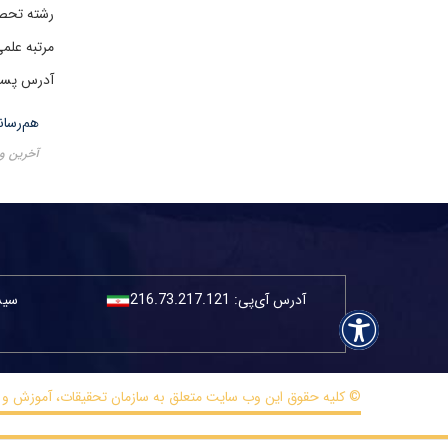
رشته تحصی
مرتبه علمی
آدرس پست الکترونی
هم‌رسان
آخرین ویرایش 
آدرس آی‌پی:
216.73.217.121
سیست
© کلیه حقوق این وب سایت متعلق به سازمان تحقیقات، آموزش و ترویج کشا