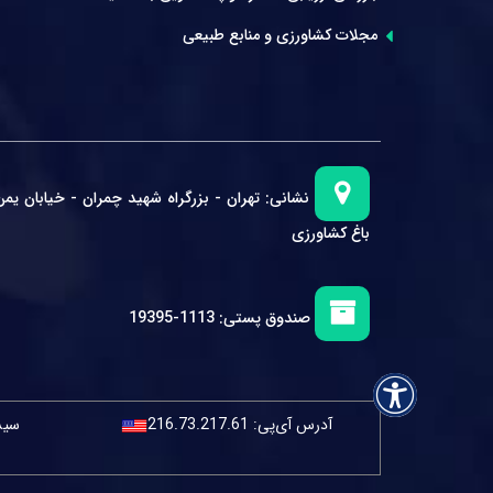
مجلات کشاورزی و منابع طبیعی
نشانی:
تهران - بزرگراه شهید چمران - خیابان یمن
باغ کشاورزی
صندوق پستی:
1113-19395
آدرس آی‌پی:
216.73.217.61
سیست