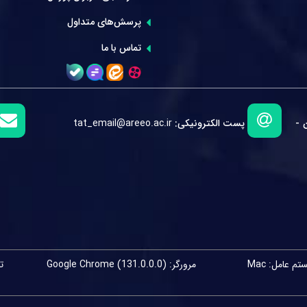
پرسش‌های متداول
تماس با ما
 -
پست الکترونیکی:
tat_email@areeo.ac.ir
م عامل: Mac
مرورگر: Google Chrome (131.0.0.0)