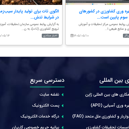
هره وری کشاورزی در کشورهای
الگوی تات برای تولید پایدار سیب‌زم
سوم پایین است...
در شرایط تنش...
ش روابط عمومی مرکز تحقیقات و آموزش
به گزارش روابط عمومی سازمان تحقیقات، آموز
 و منابع طبیعی ا...
ترویج کشاورزی (تات)، به ن...
۵/۰۵/۱۴
۱۴۰۵/۰۵/۱۰
راکز
اخبار ستادی
 بین المللی
دسترسی سریع
کاری های بین المللی ژاپن
نقشه سایت
ه وری آسیایی (APO)
پست الکترونیک
ربار و کشاورزی ملل متحد (FAO)
درگاه خدمات الکترونیک
سسات تحقیقات کشاورزی
بیانیه حریم خصوصی کاربران