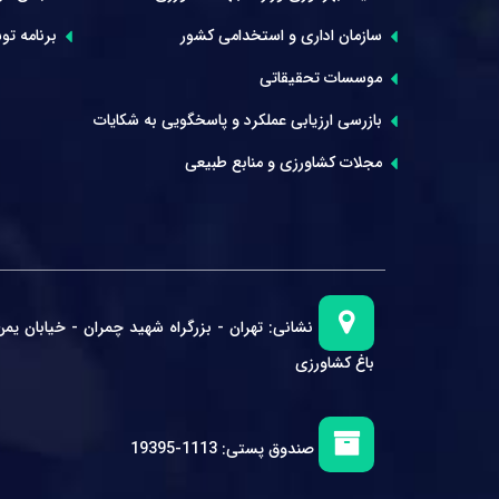
سازمان اداری و استخدامی کشور
برنامه توس
موسسات تحقیقاتی
بازرسی ارزیابی عملکرد و پاسخگویی به شکایات
مجلات کشاورزی و منابع طبیعی
نشانی:
تهران - بزرگراه شهید چمران - خیابان یمن
باغ کشاورزی
صندوق پستی:
1113-19395