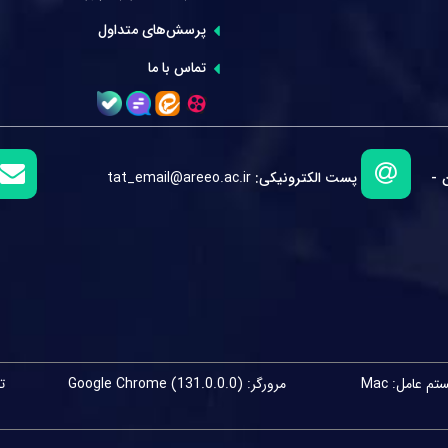
پرسش‌های متداول
تماس با ما
 -
پست الکترونیکی:
tat_email@areeo.ac.ir
م عامل: Mac
مرورگر: Google Chrome (131.0.0.0)