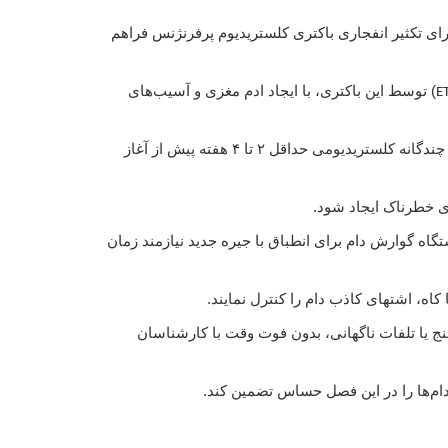
رای تکثیر انفجاری باکتری کلستریدیوم پرفرنژنس فراهم
) توسط این باکتری، با ایجاد ادم مغزی و آسیب‌های
E
منتیان با اشاره به پروتکل‌های فنی پیشگیرانه را برای دامداران استان ایلام یادآور شد: اصلی‌ترین خط دفاعی گله، تزریق واکسن‌های چندگانه کلستریدیومی حداقل ۲ تا ۴ هفته پیش از آغاز
اه گوارش دام برای انطباق با جیره جدید نیازمند زمان
اه، اشتهای کاذب دام را کنترل نمایند.
شنج یا تلفات ناگهانی، بدون فوت وقت با کارشناسان
ام‌ها را در این فصل حساس تضمین کند.