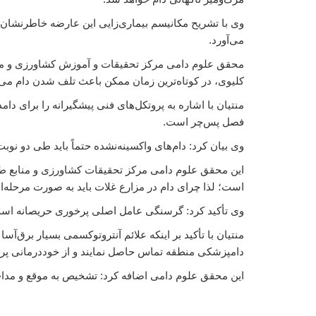
وی با تشریح مکانیسم بیماری‌زایی این عارضه خاطرنشان ک
می‌آورد.
محقق علوم دامی مرکز تحقیقات و آموزش کشاورزی و مناب
کلیوی، در کوتاه‌ترین زمان ممکن باعث تلف شدن دام می
فصل پس‌چر است.
وی بیان کرد: دام‌های واکسینه‌نشده حتماً باید طی دو نوبت با فاصله ۴ هفته ایمن‌سازی شوند تا سطح ایمنی کافی در برابر این بی
این محقق علوم دامی مرکز تحقیقات کشاورزی و منابع طبیع
است؛ لذا چرای دام در مزارع غلات باید به صورت مرحله‌ا
وی تأکید کرد: گرسنگی عامل اصلی پرخوری حریصانه است و د
منتیان با تأکید بر اینکه علائم آنتروتوکسمی بسیار برق‌
دامپزشکی منطقه تماس حاصل نمایند و از خوددرمانی پرهی
این محقق علوم دامی اضافه کرد: تشخیص به موقع و مداخ