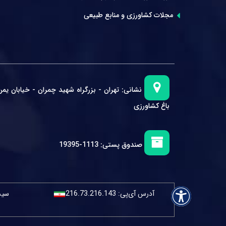
مجلات کشاورزی و منابع طبیعی
نشانی:
تهران - بزرگراه شهید چمران - خیابان یمن
باغ کشاورزی
صندوق پستی:
1113-19395
آدرس آی‌پی:
216.73.216.143
سیست