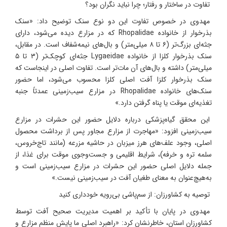
تفاوت در ساختار و رفتار؛ چرا نباید نگران بود؟
مهدوی در خصوص تفاوت این دو نوع سنک توضیح داد: «سنک
بذرخوار از خانواده Rhopalidae که در مزارع دیده می‌شود، دارای
جثه‌ای بزرگ‌تر (۶ تا ۸ میلی‌متر) و بال‌های نیمه‌شفاف است. در مقابل،
سنک بذرخوار کلزا از خانواده Lygaeidae جثه‌ای کوچک‌تر (۳ تا ۵
میلی‌متر) داشته و بال‌های آن مات‌تر است. تفاوت اصلی در اینجاست که
سنک بذرخوار کلزا آفت اصلی کلزا محسوب می‌شود، اما حضور
سنک‌های خانواده Rhopalidae در مزارع سیب‌زمینی عمدتاً جنبه
تغذیه‌ای موقت یا پناه گرفتن دارد.»
این محقق گیاه‌پزشکی درباره دلایل حضور این حشرات در مزارع
سیب‌زمینی افزود: «مهاجرت از مزارع مجاور پس از برداشت محصول
اصلی، وجود علف‌های هرز میزبان در حاشیه مزرعه (مانند تاج‌خروس،
سلمه تره و خرفه)، شرایط اقلیمی و جست‌وجوی موقت برای غذا، از
جمله دلایل اصلی حضور این حشرات در مزارع سیب‌زمینی است و
به‌هیچ‌عنوان به معنای طغیان آفت در سیب‌زمینی نیست.»
توصیه به کشاورزان: از سم‌پاشی بی‌رویه خودداری کنید
مهدوی در پایان با تأکید بر اهمیت مدیریت صحیح آفت توسط
کشاورزان استان، خاطرنشان کرد: «راهبرد اصلی ما پایش منظم مزارع و