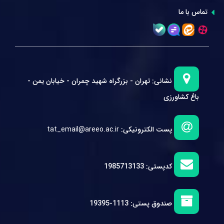
تماس با ما
نشانی:
تهران - بزرگراه شهید چمران - خیابان یمن -
باغ کشاورزی
پست الکترونیکی:
tat_email@areeo.ac.ir
کدپستی:
1985713133
صندوق پستی:
1113-19395