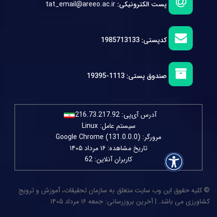
پست الکترونیکی:
tat_email@areeo.ac.ir
کدپستی:
1985713133
صندوق پستی:
1113-19395
آدرس آی‌پی:
216.73.217.92
سیستم عامل: Linux
مرورگر: Google Chrome (131.0.0.0)
تاریخ مشاهده: ۱۶ مرداد ۱۴۰۵
کاربران آنلاین: 62
© کلیه حقوق این وب سایت متعلق به سازمان تحقیقات، آموزش و ترویج
کشاورزی می باشد. | آخرین بروزرسانی: جمعه ۱۶ مرداد ۱۴۰۵