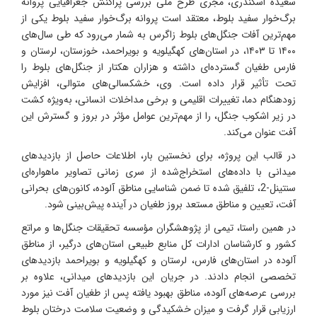
سعیده اسکندری، مجری طرح ملی بررسی پراکنش جغرافیایی پروانه
برگ‌خوار سفید بلوط، معتقد است پروانه برگ‌خوار سفید بلوط یکی از
مهم‌ترین آفات جنگل‌های بلوط زاگرس به شمار می‌رود که طی سال‌های
۱۴۰۰ تا ۱۴۰۳، در استان‌های کهگیلویه و بویراحمد، خوزستان، لرستان و
فارس طغیان گسترده‌ای داشته و هزاران هکتار از جنگل‌های بلوط را
تحت تأثیر قرار داده است. وی، خشکسالی‌های متوالی، افزایش
زودهنگام دما، تغییرات اقلیمی و برخی مداخلات انسانی، به‌ویژه کشت
در زیر اشکوب جنگل، را از مهم‌ترین عوامل مؤثر در بروز و گسترش این
آفت عنوان می‌کند.
در قالب این پروژه، برای نخستین بار، اطلاعات حاصل از بازدیدهای
میدانی با داده‌های استخراج‌شده از سری زمانی تصاویر ماهواره‌ای
سنتینل-2، تلفیق شده تا ضمن شناسایی مناطق آلوده، کانون‌های بحرانی
آفت، تعیین و مناطق مستعد بروز طغیان در آینده پیش‌بینی شود.
در همین راستا، تیمی از پژوهشگران مؤسسه تحقیقات جنگل‌ها و مراتع
کشور و کارشناسان ادارات کل منابع طبیعی استان‌های درگیر، از مناطق
آلوده در استان‌های فارس، لرستان و کهگیلویه و بویراحمد بازدیدهای
تخصصی انجام دادند. در جریان این بازدیدهای میدانی، علاوه بر
بررسی عرصه‌های آلوده، مناطق بهبود یافته پس از طغیان آفت نیز مورد
ارزیابی قرار گرفت و میزان خشکیدگی و وضعیت سلامت درختان بلوط