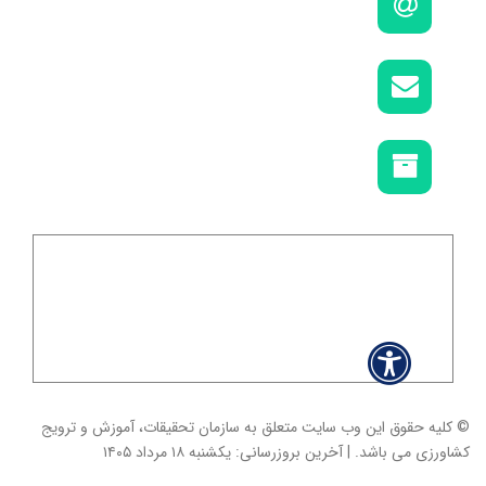
پست الکترونیکی:
tat_email@areeo.ac.ir
کدپستی:
1985713133
صندوق پستی:
1113-19395
آدرس آی‌پی:
سیستم عامل: Linux
مرورگر: Google Chrome (131.0.0.0)
تاریخ مشاهده: ۱۸ مرداد ۱۴۰۵
کاربران آنلاین: 90
© کلیه حقوق این وب سایت متعلق به سازمان تحقیقات، آموزش و ترویج
کشاورزی می باشد. | آخرین بروزرسانی: یکشنبه ۱۸ مرداد ۱۴۰۵