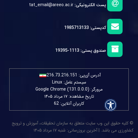
پست الکترونیکی:
tat_email@areeo.ac.ir
کدپستی:
1985713133
صندوق پستی:
1113-19395
آدرس آی‌پی:
216.73.216.151
سیستم عامل: Linux
مرورگر: Google Chrome (131.0.0.0)
تاریخ مشاهده: ۱۷ مرداد ۱۴۰۵
کاربران آنلاین: 62
© کلیه حقوق این وب سایت متعلق به سازمان تحقیقات، آموزش و ترویج
کشاورزی می باشد. | آخرین بروزرسانی: شنبه ۱۷ مرداد ۱۴۰۵