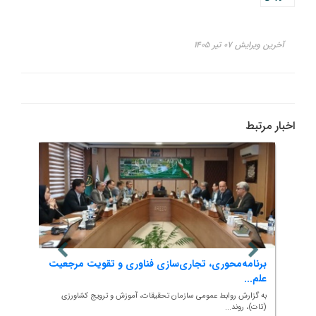
آخرین ویرایش ۰۷ تیر ۱۴۰۵
اخبار مرتبط
و
برنامه‌محوری، تجاری‌سازی فناوری و تقویت مرجعیت
پنج ر
علم...
افزود..
زی
به گزارش روابط عمومی سازمان تحقیقات، آموزش و ترویج کشاورزی
به گزار
(تات)، روند...
(تات)، ب