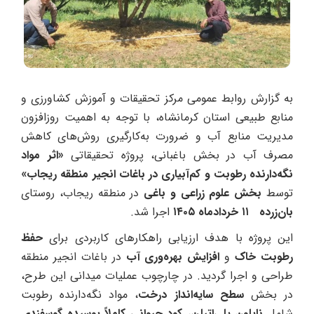
به گزارش روابط عمومی مرکز تحقیقات و آموزش کشاورزی و
منابع طبیعی استان کرمانشاه، با توجه به اهمیت روزافزون
مدیریت منابع آب و ضرورت به‌کارگیری روش‌های کاهش
مصرف آب در بخش باغبانی، پروژه تحقیقاتی
«اثر مواد
نگه‌دارنده رطوبت و کم‌آبیاری در باغات انجیر منطقه ریجاب»
توسط
بخش علوم زراعی و باغی
در منطقه ریجاب، روستای
بان‌زرده
۱۱ خردادماه ۱۴۰۵
اجرا شد.
این پروژه با هدف ارزیابی راهکارهای کاربردی برای
حفظ
رطوبت خاک
و
افزایش بهره‌وری آب
در باغات انجیر منطقه
طراحی و اجرا گردید. در چارچوب عملیات میدانی این طرح،
در بخش
سطح سایه‌انداز درخت
، مواد نگه‌دارنده رطوبت
شامل
نایلون پلی‌اتیلن
،
کود حیوانی کاملاً پوسیده گوسفندی