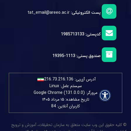
پست الکترونیکی:
tat_email@areeo.ac.ir
کدپستی:
1985713133
صندوق پستی:
1113-19395
آدرس آی‌پی:
216.73.216.136
سیستم عامل: Linux
مرورگر: Google Chrome (131.0.0.0)
تاریخ مشاهده: ۱۵ مرداد ۱۴۰۵
کاربران آنلاین: 84
© کلیه حقوق این وب سایت متعلق به سازمان تحقیقات، آموزش و ترویج