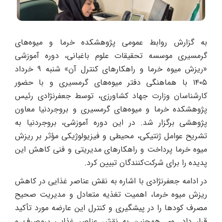
به گزارش روابط عمومی پژوهشکده خرما و میوه‌های
گرمسیری موسسه تحقیقات علوم باغبانی، دوره آموزشی
«ریزش میوه خرما و راهکارهای کنترل آن» شنبه ۹ خرداد
۱۴۰۵ با هماهنگی دفتر میوه‌های گرمسیری و با حضور
کارشناسان وزارت جهاد کشاورزی، توسط جعفرنژادی رئیس
پژوهشکده خرما و میوه‌های گرمسیری و بروجردنیا معاون
پژوهشی برگزار شد. در این دوره آموزشی، بروجردنیا به
تشریح عوامل ژنتیکی، محیطی و فیزیولوژیکی مؤثر بر ریزش
میوه خرما پرداخت و راهکارهای مدیریتی و فنی کاهش این
پدیده را برای شرکت‌کنندگان تبیین کرد.
در ادامه جعفرنژادی با اشاره به نقش عناصر غذایی در کاهش
ریزش میوه خرما، اهمیت تغذیه متعادل و مدیریت صحیح
مصرف کودها را در پیشگیری و کنترل این عارضه مورد تأکید
قرار داد. وی همچنین به نقش عناصر غذایی پرمصرف و