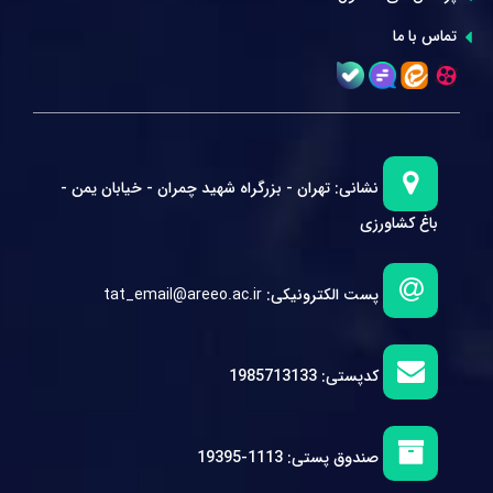
تماس با ما
نشانی:
تهران - بزرگراه شهید چمران - خیابان یمن -
باغ کشاورزی
پست الکترونیکی:
tat_email@areeo.ac.ir
کدپستی:
1985713133
صندوق پستی:
1113-19395