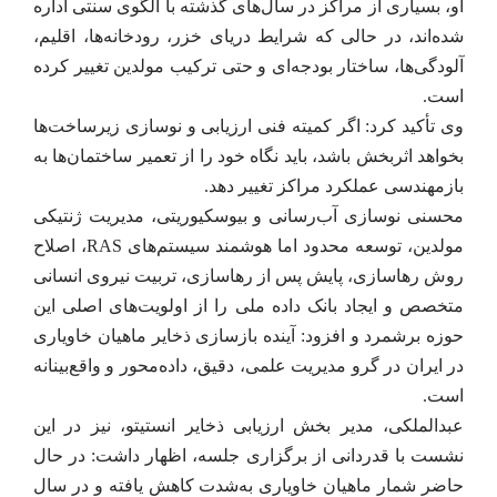
او، بسیاری از مراکز در سال‌های گذشته با الگوی سنتی اداره
شده‌اند، در حالی که شرایط دریای خزر، رودخانه‌ها، اقلیم،
آلودگی‌ها، ساختار بودجه‌ای و حتی ترکیب مولدین تغییر کرده
است.
وی تأکید کرد: اگر کمیته فنی ارزیابی و نوسازی زیرساخت‌ها
بخواهد اثربخش باشد، باید نگاه خود را از تعمیر ساختمان‌ها به
بازمهندسی عملکرد مراکز تغییر دهد.
محسنی نوسازی آب‌رسانی و بیوسکیوریتی، مدیریت ژنتیکی
مولدین، توسعه محدود اما هوشمند سیستم‌های RAS، اصلاح
روش رهاسازی، پایش پس از رهاسازی، تربیت نیروی انسانی
متخصص و ایجاد بانک داده ملی را از اولویت‌های اصلی این
حوزه برشمرد و افزود: آینده بازسازی ذخایر ماهیان خاویاری
در ایران در گرو مدیریت علمی، دقیق، داده‌محور و واقع‌بینانه
است.
عبدالملکی، مدیر بخش ارزیابی ذخایر انستیتو، نیز در این
نشست با قدردانی از برگزاری جلسه، اظهار داشت: در حال
حاضر شمار ماهیان خاویاری به‌شدت کاهش یافته و در سال