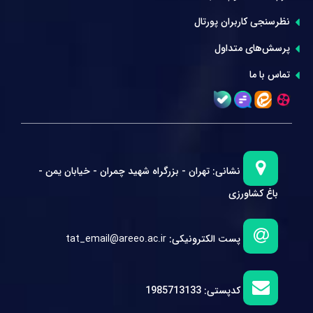
نظرسنجی کاربران پورتال
پرسش‌های متداول
تماس با ما
نشانی:
تهران - بزرگراه شهید چمران - خیابان یمن -
باغ کشاورزی
پست الکترونیکی:
tat_email@areeo.ac.ir
کدپستی:
1985713133