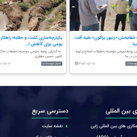
شفابخش «زنبور براکون» علیه آفت
یکپارچه‌سازی کشت و حقابه؛ راهکار
نا
بومی برای کاهش ا...
ش روابط‌عمومی مؤسسه تحقیقات اصلاح و تهیه
به گزارش روابط عمومی موسسه تحقیقات خاک
ذر؛ در سا...
کشور، حسین جعفری...
۵/۰۵/۰۶
۱۴۰۵/۰۵/۰۵
موسسات
اخبار موسسات
 بین المللی
دسترسی سریع
کاری های بین المللی ژاپن
نقشه سایت