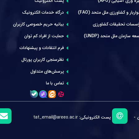
ه وری آسیایی (APO)
پست الکترونیک
ربار و کشاورزی ملل متحد (FAO)
درگاه خدمات الکترونیک
سسات تحقیقات کشاورزی
بیانیه حریم خصوصی کاربران
عه سازمان ملل متحد (UNDP)
حمایت از افراد کم توان
فرم انتقادات و پیشنهادات
نظرسنجی کاربران پورتال
پرسش‌های متداول
تماس با ما
 -
پست الکترونیکی:
tat_email@areeo.ac.ir