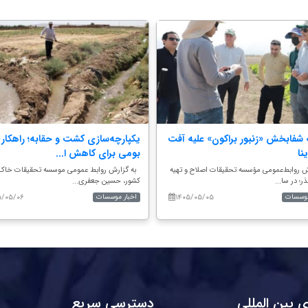
شفابخش «زنبور براکون» علیه آفت
یکپارچه‌سازی کشت و حقابه؛ راهکار
نا
بومی برای کاهش ا...
ش روابط‌عمومی مؤسسه تحقیقات اصلاح و تهیه
به گزارش روابط عمومی موسسه تحقیقات خاک
ذر؛ در سا...
کشور، حسین جعفری...
۵/۰۵/۰۶
۱۴۰۵/۰۵/۰۵
موسسات
اخبار موسسات
 بین المللی
دسترسی سریع