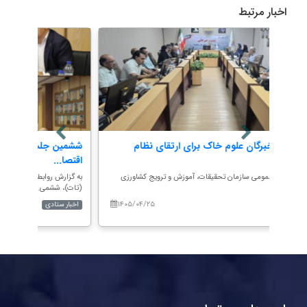
اخبار مرتبط
هم‌اندیشی خبرگان علوم خاک برای ارتقای نظام
ششمین
مطالعات...
اقتصا.
به گزارش روابط عمومی سازمان تحقیقات، آموزش و ترویج کشاورزی
به گزا
(تات) به...
(تات)،
۱۴۰۵/۰۴/۲۵
۱۴۰
اخبار ستادی
اخبار 