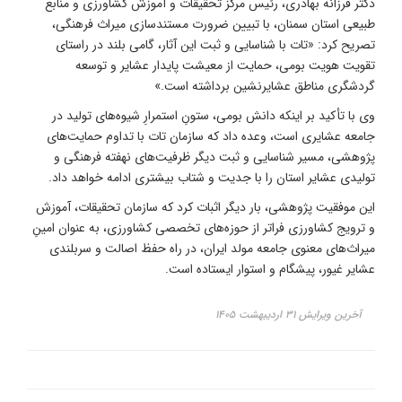
دکتر فرزانه بهادری، رئیس مرکز تحقیقات و آموزش کشاورزی و منابع
طبیعی استان سمنان، با تبیین ضرورت مستندسازی میراث فرهنگی،
تصریح کرد: «تات با شناسایی و ثبت این آثار، گامی بلند در راستای
تقویت هویت بومی، حمایت از معیشت پایدار عشایر و توسعه
گردشگری مناطق عشایرنشین برداشته است.»
وی با تأکید بر اینکه دانش بومی، ستونِ استمرارِ شیوه‌های تولید در
جامعه عشایری است، وعده داد که سازمان تات با تداوم حمایت‌های
پژوهشی، مسیر شناسایی و ثبت دیگر ظرفیت‌های نهفته فرهنگی و
تولیدی عشایر استان را با جدیت و شتاب بیشتری ادامه خواهد داد.
این موفقیت پژوهشی، بار دیگر اثبات کرد که سازمان تحقیقات، آموزش
و ترویج کشاورزی فراتر از حوزه‌های تخصصی کشاورزی، به عنوان امینِ
میراث‌های معنوی جامعه مولد ایران، در راه حفظ اصالت و سربلندی
عشایر غیور، پیشگام و استوار ایستاده است.
آخرین ویرایش ۳۱ اردیبهشت ۱۴۰۵