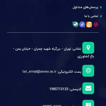
پرسش‌های متداول
تماس با ما
نشانی:
تهران - بزرگراه شهید چمران - خیابان یمن -
باغ کشاورزی
پست الکترونیکی:
tat_email@areeo.ac.ir
کدپستی:
1985713133