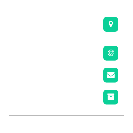
نشانی:
تهران - بزرگراه شهید چمران - خیابان یمن -
باغ کشاورزی
پست الکترونیکی:
tat_email@areeo.ac.ir
کدپستی:
1985713133
صندوق پستی:
1113-19395
آدرس آی‌پی:
سیستم عامل: Linux