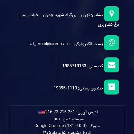
نشانی:
تهران - بزرگراه شهید چمران - خیابان یمن -
باغ کشاورزی
پست الکترونیکی:
tat_email@areeo.ac.ir
کدپستی:
1985713133
صندوق پستی:
1113-19395
آدرس آی‌پی:
216.73.216.251
سیستم عامل: Linux
مرورگر: Google Chrome (131.0.0.0)
تاریخ مشاهده: ۱۵ مرداد ۱۴۰۵