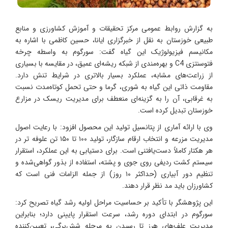
به گزارش روابط عمومی مرکز تحقیقات و آموزش کشاورزی و منابع
طبیعی خوزستان به نقل از خبرگزاری ایانا، حسین کاظمی با اشاره به
مکانیسم فیزیولوژیک این گیاه گفت: سورگوم به واسطه چرخه
فتوسنتزی C4 و بهره‌مندی از شبکه ریشه‌ای عمیق، در مقایسه با بسیاری
از زراعت‌های مشابه، عملکرد بسیار بالاتری در شرایط تنش دارد.
مقاومت ذاتی این گیاه به شوری، گرما و حتی تحمل کوتاه‌مدت نسبت
به غرقابی، آن را به گزینه‌ای منعطف برای مدیریت ریسک در مزارع
خوزستان تبدیل کرده است.
وی با ارائه آماری از پتانسیل تولید این محصول افزود: با رعایت اصول
مدیریت مزرعه و انتخاب ارقام سازگار، تولید ۱۰۰ تا ۱۵۰ تن علوفه تر در
هر هکتار کاملاً دست‌یافتنی است. برای دستیابی به این عملکرد، استقرار
سیستم کشت ردیفی روی جوی و پشته، استفاده از بذور گواهی‌شده و
تنظیم دور آبیاری (حداکثر ۱۰ روز) از جمله الزامات فنی است که
کشاورزان باید مد نظر قرار دهند.
این پژوهشگر با تأکید بر حساسیت مراحل اولیه رشد گیاه تصریح کرد:
سورگوم در ابتدای دوره رشد، سرعت استقرار پایینی دارد؛ بنابراین
مدیریت علف‌های هرز تا رسیدن به مرحله شش‌برگی، تعیین‌کننده