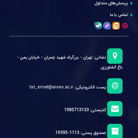
پرسش‌های متداول
تماس با ما
نشانی:
تهران - بزرگراه شهید چمران - خیابان یمن -
باغ کشاورزی
پست الکترونیکی:
tat_email@areeo.ac.ir
کدپستی:
1985713133
صندوق پستی:
1113-19395