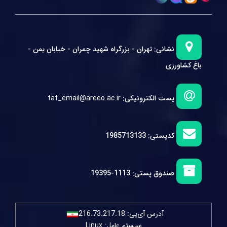
نشانی:
تهران - بزرگراه شهید چمران - خیابان یمن -
باغ کشاورزی
پست الکترونیکی:
tat_email@areeo.ac.ir
کدپستی:
1985713133
صندوق پستی:
1113-19395
آدرس آی‌پی:
216.73.217.18
سیستم عامل: Linux