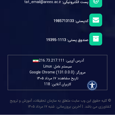
پست الکترونیکی:
tat_email@areeo.ac.ir
کدپستی:
1985713133
صندوق پستی:
1113-19395
آدرس آی‌پی:
216.73.217.111
سیستم عامل: Linux
مرورگر: Google Chrome (131.0.0.0)
تاریخ مشاهده: ۱۷ مرداد ۱۴۰۵
کاربران آنلاین: 118
© کلیه حقوق این وب سایت متعلق به سازمان تحقیقات، آموزش و ترویج
کشاورزی می باشد. | آخرین بروزرسانی: شنبه ۱۷ مرداد ۱۴۰۵