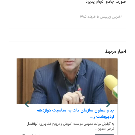
صورت جامع انجام پذیرد.
آخرین ویرایش ۱۰ خرداد ۱۴۰۵
اخبار مرتبط
پیام معاون سازمان تات به مناسبت دوازدهم
برگزا
اردیبهشت ر...
د...
ت
به گزارش روابط عمومی موسسه آموزش و ترویج کشاورزی؛ ابوالفضل
به گزار
فرجی معاون...
و بلوچست