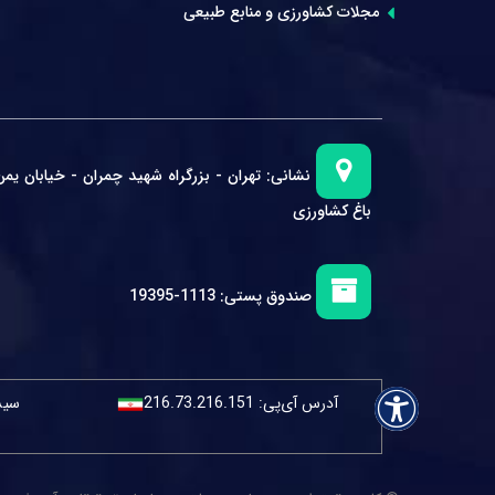
مجلات کشاورزی و منابع طبیعی
نشانی:
تهران - بزرگراه شهید چمران - خیابان یمن
باغ کشاورزی
صندوق پستی:
1113-19395
آدرس آی‌پی:
216.73.216.151
سیست