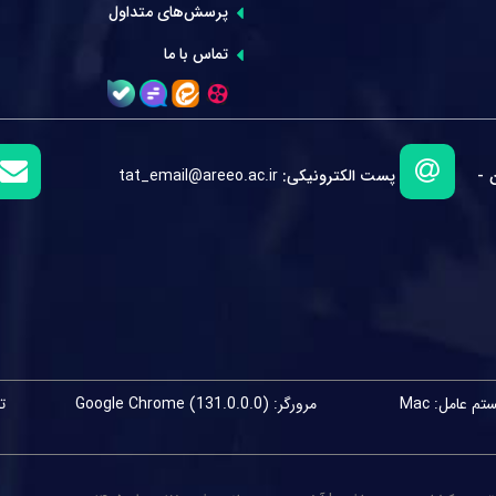
پرسش‌های متداول
تماس با ما
 -
پست الکترونیکی:
tat_email@areeo.ac.ir
م عامل: Mac
مرورگر: Google Chrome (131.0.0.0)