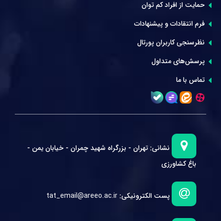
حمایت از افراد کم توان
فرم انتقادات و پیشنهادات
نظرسنجی کاربران پورتال
پرسش‌های متداول
تماس با ما
نشانی:
تهران - بزرگراه شهید چمران - خیابان یمن -
باغ کشاورزی
پست الکترونیکی:
tat_email@areeo.ac.ir