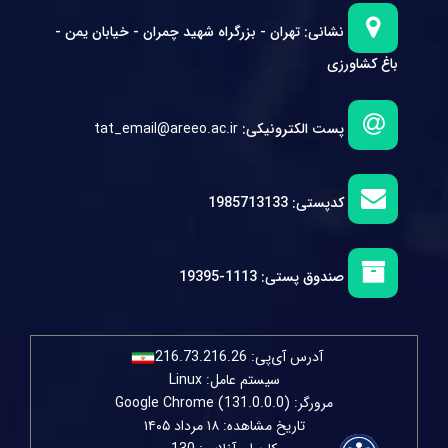
نشانی:
تهران - بزرگراه شهید چمران - خیابان یمن -
باغ کشاورزی
پست الکترونیکی:
tat_email@areeo.ac.ir
کدپستی:
1985713133
صندوق پستی:
1113-19395
آدرس آی‌پی:
216.73.216.26
سیستم عامل: Linux
مرورگر: Google Chrome (131.0.0.0)
تاریخ مشاهده: ۱۸ مرداد ۱۴۰۵