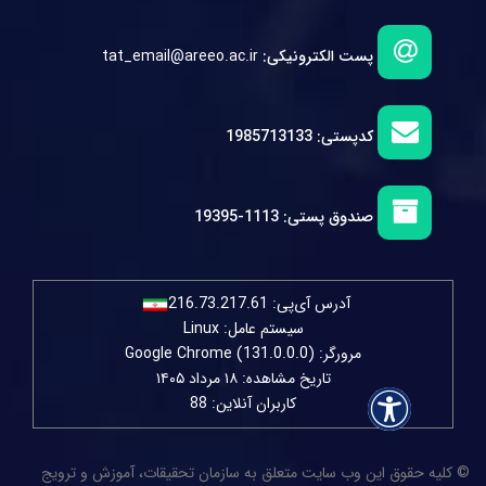
پست الکترونیکی:
tat_email@areeo.ac.ir
کدپستی:
1985713133
صندوق پستی:
1113-19395
آدرس آی‌پی:
216.73.217.61
سیستم عامل: Linux
مرورگر: Google Chrome (131.0.0.0)
تاریخ مشاهده: ۱۸ مرداد ۱۴۰۵
کاربران آنلاین: 88
© کلیه حقوق این وب سایت متعلق به سازمان تحقیقات، آموزش و ترویج